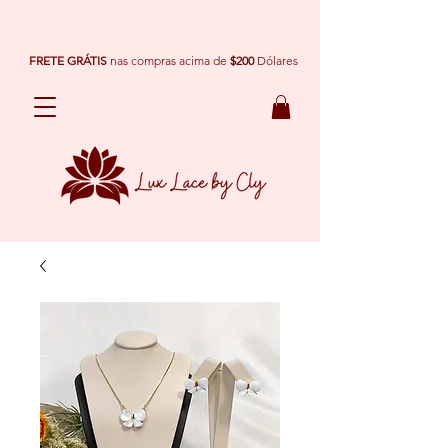
FRETE GRÁTIS
nas compras acima de
$200
Dólares