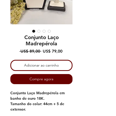
Conjunto Laço
Madrepérola
Preço
Preço
 US$ 89,00 
US$ 79,00
normal
promocional
Adicionar ao carrinho
Compre agora
Conjunto Laço Madrepérola em
banho de ouro 18K.
Tamanho do colar: 44cm + 5 de
extensor.