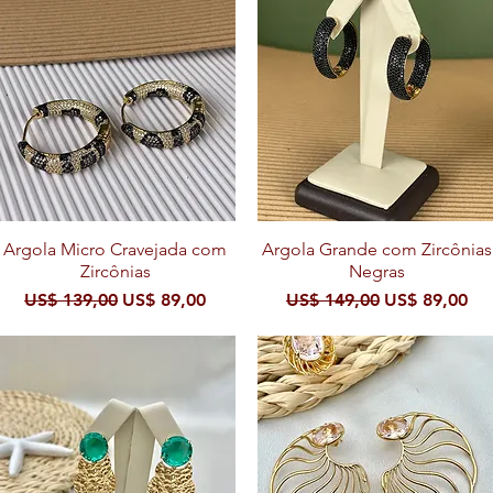
Argola Micro Cravejada com
Visualização rápida
Argola Grande com Zircônias
Visualização rápida
Zircônias
Negras
al
Preço normal
Preço promocional
Preço normal
Preço promo
US$ 139,00
US$ 89,00
US$ 149,00
US$ 89,00