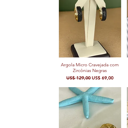
Argola Micro Cravejada com
Visualização rápida
Zircônias Negras
Preço normal
Preço promocion
US$ 129,00
US$ 69,00