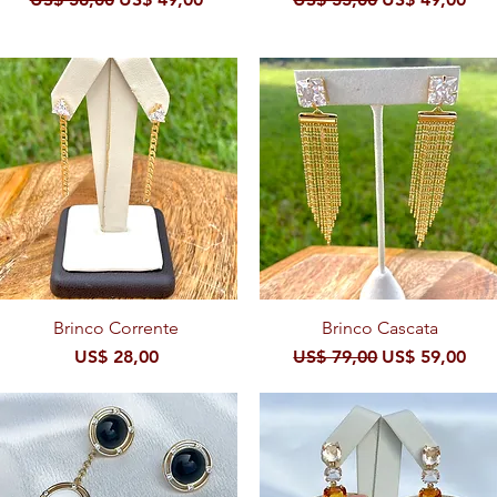
al
Visualização rápida
Brinco Corrente
Visualização rápida
Brinco Cascata
al
Preço
Preço normal
Preço promoc
US$ 28,00
US$ 79,00
US$ 59,00