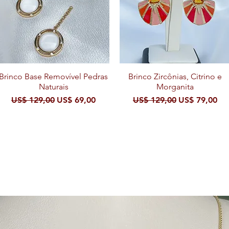
Brinco Base Removível Pedras
Visualização rápida
Brinco Zircônias, Citrino e
Visualização rápida
Naturais
Morganita
al
Preço normal
Preço promocional
Preço normal
Preço promo
US$ 129,00
US$ 69,00
US$ 129,00
US$ 79,00