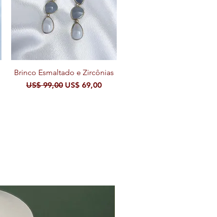
Brinco Esmaltado e Zircônias
Visualização rápida
Preço normal
Preço promocional
US$ 99,00
US$ 69,00
cional