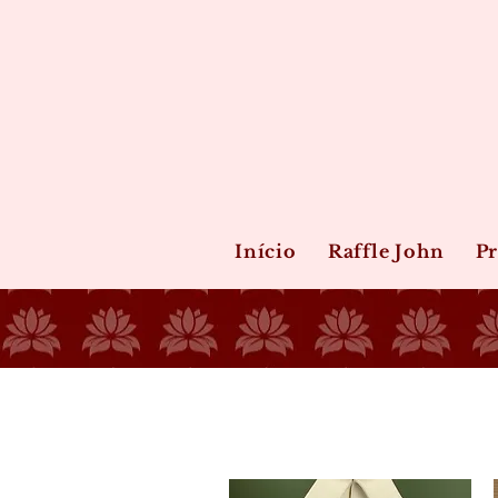
Início
Raffle John
P