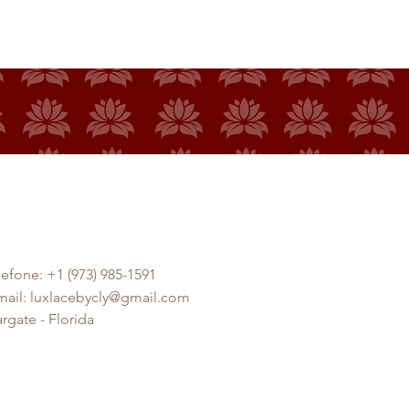
lefone: +1 (973) 985-1591
mail: luxlacebycly@gmail.com
rgate
- Florida