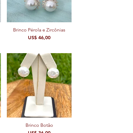
Brinco Pérola e Zircônias
Visualização rápida
Preço
US$ 46,00
ional
Visualização rápida
Brinco Botão
ional
Preço
US$ 36,00