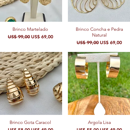
Visualização rápida
Brinco Martelado
Brinco Concha e Pedra
Visualização rápida
Natural
al
Preço normal
Preço promocional
US$ 99,00
US$ 69,00
Preço normal
Preço promoc
US$ 99,00
US$ 69,00
Brinco Gota Caracol
Visualização rápida
Visualização rápida
Argola Lisa
Preço normal
Preço promocional
Preço normal
Preço promoc
US$ 58,00
US$ 49,00
US$ 55,00
US$ 49,00