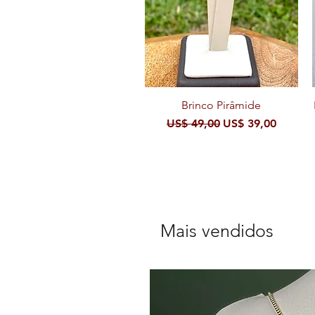
Visualização rápida
Brinco Pirâmide
Preço normal
Preço promocion
US$ 49,00
US$ 39,00
Mais vendidos