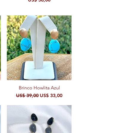
Brinco Howlita Azul
Visualização rápida
ional
Preço normal
Preço promocional
US$ 39,00
US$ 33,00