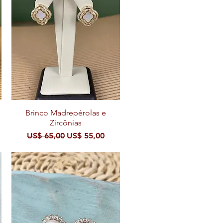
Brinco Madrepérolas e
Visualização rápida
Zircônias
cional
Preço normal
Preço promocional
US$ 65,00
US$ 55,00