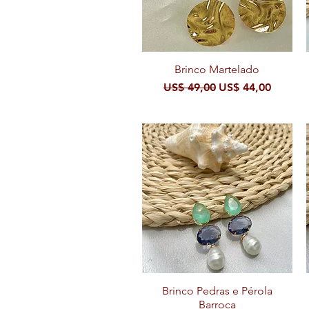
Visualização rápida
Brinco Martelado
Preço normal
Preço promocion
US$ 49,00
US$ 44,00
Brinco Pedras e Pérola
Visualização rápida
Barroca