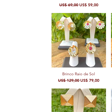
Preço normal
Preço promocion
US$ 69,00
US$ 59,00
Brinco Raio de Sol
Visualização rápida
Preço normal
Preço promocion
US$ 129,00
US$ 79,00