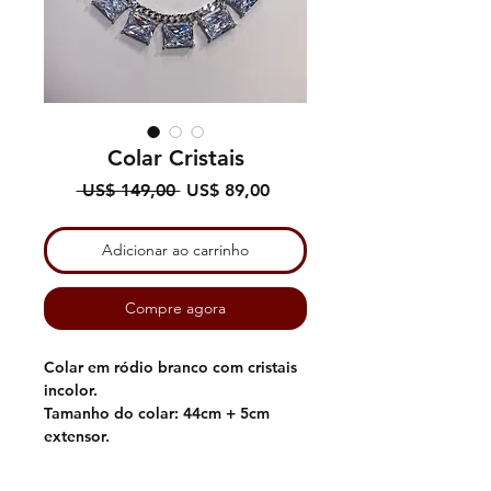
Colar Cristais
Preço
Preço
 US$ 149,00 
US$ 89,00
normal
promocional
Adicionar ao carrinho
Compre agora
Colar em ródio branco com cristais
incolor.
Tamanho do colar: 44cm + 5cm
extensor.