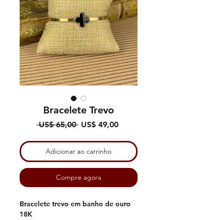
Bracelete Trevo
Preço
Preço
 US$ 65,00 
US$ 49,00
normal
promocional
Adicionar ao carrinho
Compre agora
Bracelete trevo em banho de ouro
18K