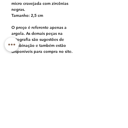
micro cravejada com zircônias
negras.
Tamanho: 2,5 cm
O preço é referente apenas a
argola. As demais peças na
fotografia são sugestões de
combinação e também estão
disponíveis para compra no site.
Telefone: +1 (973) 985-1591
E-mail: luxlacebycly@gmail.com
Sobre
Contato