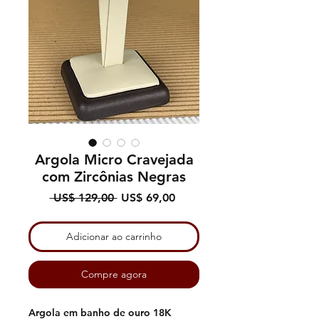
Argola Micro Cravejada
com Zircônias Negras
Preço
Preço
 US$ 129,00 
US$ 69,00
normal
promocional
Adicionar ao carrinho
Compre agora
Argola em banho de ouro 18K