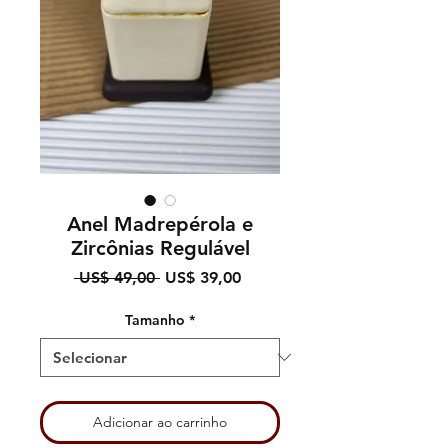
Anel Madrepérola e
Zircônias Regulável
Preço
Preço
 US$ 49,00 
US$ 39,00
normal
promocional
Tamanho
*
Adicionar ao carrinho