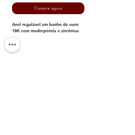
Compre agora
Anel regulável em banho de ouro
18K com madrepérola e zircônias
Telefone: +1 (973) 985-1591
E-mail: luxlacebycly@gmail.com
Sobre
Contato