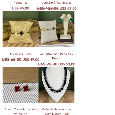
Pequenos
com Zircônias Negras
Preço
Preço normal
Preço promocional
US$ 45,00
US$ 129,00
US$ 69,00
Bracelete Trevo
Conjunto com Pulseira e
Brinco
Preço normal
Preço promocional
US$ 65,00
US$ 49,00
Preço normal
Preço promocional
US$ 70,00
US$ 59,00
Brinco Trevo Esmaltado
Colar de Esferas com
Vermelho
Pedra Natural Jade