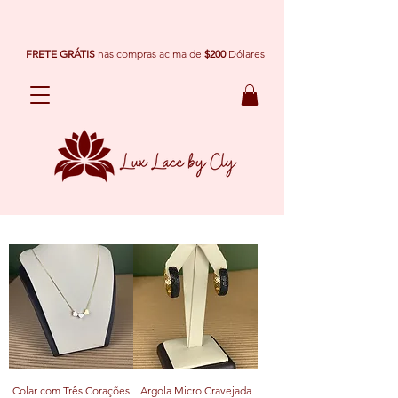
FRETE GRÁTIS
nas compras acima de
$200
Dólares
Colar com Três Corações
Argola Micro Cravejada