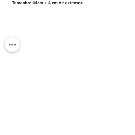
Tamanho: 44cm + 4 cm de extensor.
Telefone: +1 (973) 985-1591
E-mail: luxlacebycly@gmail.com
Sobre
Contato