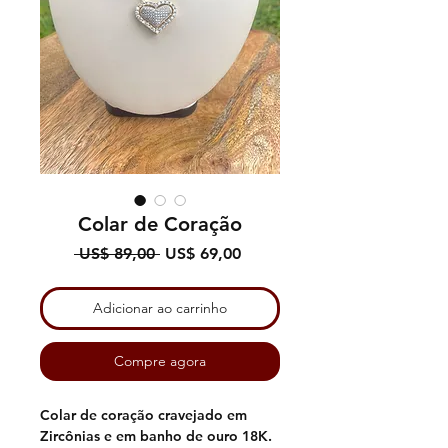
Colar de Coração
Preço
Preço
 US$ 89,00 
US$ 69,00
normal
promocional
Adicionar ao carrinho
Compre agora
Colar de coração cravejado em
Zircônias e em banho de ouro 18K.