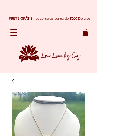
FRETE GRÁTIS
nas compras acima de
$200
Dólares