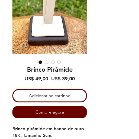
Brinco Pirâmide
Preço
Preço
 US$ 49,00 
US$ 39,00
normal
promocional
Adicionar ao carrinho
Compre agora
Brinco pirâmide em banho de ouro
18K. Tamanho 2cm.